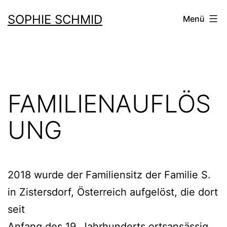
Zum
SOPHIE SCHMID
Menü
Inhalt
springen
FAMILIENAUFLÖS
UNG
2018 wurde der Familiensitz der Familie S.
in Zistersdorf, Österreich aufgelöst, die dort
seit
Anfang des 19. Jahrhunderts ortsansässig